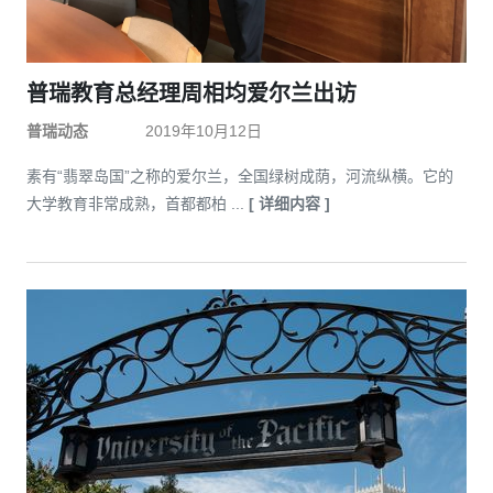
普瑞教育总经理周相均爱尔兰出访
普瑞动态
2019年10月12日
素有“翡翠岛国”之称的爱尔兰，全国绿树成荫，河流纵横。它的
大学教育非常成熟，首都都柏 ...
[ 详细内容 ]